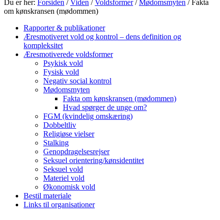
Du er her:
Forsiden
/
Viden
/
Voldsformer
/
Mødomsmyten
/ Fakta
om kønskransen (mødommen)
Rapporter & publikationer
Æresmotiveret vold og kontrol – dens definition og
kompleksitet
Æresmotiverede voldsformer
Psykisk vold
Fysisk vold
Negativ social kontrol
Mødomsmyten
Fakta om kønskransen (mødommen)
Hvad spørger de unge om?
FGM (kvindelig omskæring)
Dobbeltliv
Religiøse vielser
Stalking
Genopdragelsesrejser
Seksuel orientering/kønsidentitet
Seksuel vold
Materiel vold
Økonomisk vold
Bestil materiale
Links til organisationer