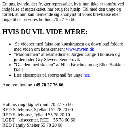
En ung kvinde, der frygter repressalier, hvis hun ikke er jomfru ved
indgåelse af ægteskabet, har brug for hjælp. Tal med den unge og
fortæl, at hun kan henvende sig anonymt til vores brevkasse eller
ringe til os på vores hotline: 70 27 76 66.
HVIS DU VIL VIDE MERE:
Se videoer med fakta om kønskransen og download foldere
med viden om kønskransen:
www.myten.dk
”Mødommen” af retsmediciner Jørgen Lange Thomsen og
jordemoder Gry Stevens Senderovitz
”Glæden med skeden” af Nina Brochmann og Ellen Støkken
Dahl
Læs eksempler på spørgsmål fra unge
her
.
Anonym hotline
+45 70 27 76 66
Hotline, ring døgnet rundt 70 27 76 66
RED Safehouse, Sjælland 55 78 20 00
RED Safehouse, Jylland 55 78 20 10
LGBT+ krisecenter, RED+ 55 78 60 60
RED Family Shelter 55 78 20 08