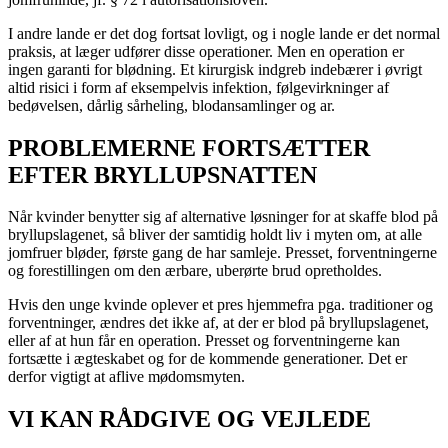
I andre lande er det dog fortsat lovligt, og i nogle lande er det normal
praksis, at læger udfører disse operationer. Men en operation er
ingen garanti for blødning. Et kirurgisk indgreb indebærer i øvrigt
altid risici i form af eksempelvis infektion, følgevirkninger af
bedøvelsen, dårlig sårheling, blodansamlinger og ar.
PROBLEMERNE FORTSÆTTER
EFTER BRYLLUPSNATTEN
Når kvinder benytter sig af alternative løsninger for at skaffe blod på
bryllupslagenet, så bliver der samtidig holdt liv i myten om, at alle
jomfruer bløder, første gang de har samleje. Presset, forventningerne
og forestillingen om den ærbare, uberørte brud opretholdes.
Hvis den unge kvinde oplever et pres hjemmefra pga. traditioner og
forventninger, ændres det ikke af, at der er blod på bryllupslagenet,
eller af at hun får en operation. Presset og forventningerne kan
fortsætte i ægteskabet og for de kommende generationer. Det er
derfor vigtigt at aflive mødomsmyten.
VI KAN RÅDGIVE OG VEJLEDE