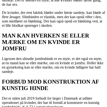
samleje. Det er således en myte, at alle kvinder bløder første gang,
de har sex.
De kvinder, der rent faktisk bløder under første samleje, kan bløde af
flere årsager. Slimhinden er elastisk, men der kan opstå rifter i den,
som medfører en blødning. Der kan også opstå en blødning ved, at
et lille blodkar sprænger i skeden.
MAN KAN HVERKEN SE ELLER
MÆRKE OM EN KVINDE ER
JOMFRU
Ligesom den ubrudte jomfruhinde er en myte, er det også en myte,
at en mand kan se eller mærke, om en kvinde er jomfru. Heller ikke
en gynækolog kan se eller mærke, om en kvinde tidligere har haft
samleje.
FORBUD MOD KONSTRUKTION AF
KUNSTIG HINDE
Det er siden juli 2019 forbudt for læger i Danmark at udføre
operationer på kvinder, der har til formål at konstruere en kunstig
jomfruhinde, jf. § 72 i autorisationsloven.