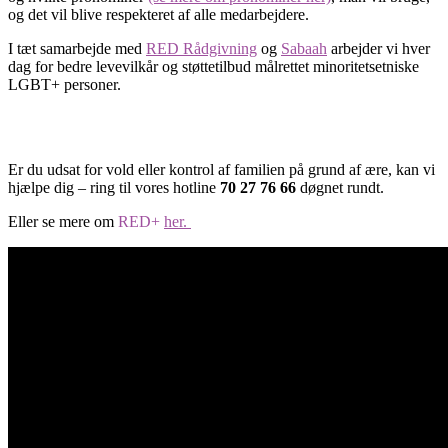
og det vil blive respekteret af alle medarbejdere.
I tæt samarbejde med
RED Rådgivning
og
Sabaah
arbejder vi hver
dag for bedre levevilkår og støttetilbud målrettet minoritetsetniske
LGBT+ personer.
Er du udsat for vold eller kontrol af familien på grund af ære, kan vi
hjælpe dig – ring til vores hotline
70 27 76 66
døgnet rundt.
Eller se mere om
RED+
her.