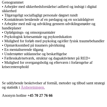
Genogrammet
•
Arbejder med sikkerhedsforståelse/-adfærd og indsigt i digital
sikkerhed
•
Tilgængeligt socialfagligt personale døgnet rundt
•
Kontaktteam bestående af en pædagog og en socialrådgiver
•
Arbejder med mål og udvikling gennem udviklingsmøder og
handleplaner
•
Opfølgnings- og omsorgssamtaler
•
Psykologisk krisesamtale og psykoedukation
•
Mulighed for forløb med psykolog og/eller fysisk traumebehandler
•
Opmærksomhed på traumers påvirkning
•
En mentaliserende tilgang
•
Understøtter uddannelse og beskæftigelse
•
Fællesskab/netværk, struktur og dagsaktiviteter på RED+
•
Mulighed for overgangsbolig og efterværn i forlængelse af
krisecenterophold
Se uddybende beskrivelser af formål, metoder og tilbud samt strategi
og statistik i
Årsberetningen.
Anonym hotline
+45 70 27 76 66