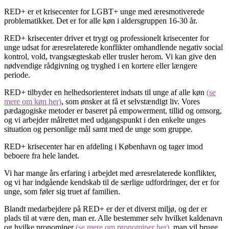
RED+ er et krisecenter for LGBT+ unge med æresmotiverede
problematikker. Det er for alle køn i aldersgruppen 16-30 år.
RED+ krisecenter driver et trygt og professionelt krisecenter for
unge udsat for æresrelaterede konflikter omhandlende negativ social
kontrol, vold, tvangsægteskab eller trusler herom. Vi kan give den
nødvendige rådgivning og tryghed i en kortere eller længere
periode.
RED+ tilbyder en helhedsorienteret indsats til unge af alle køn
(se
mere om køn her)
, som ønsker at få et selvstændigt liv. Vores
pædagogiske metoder er baseret på empowerment, tillid og omsorg,
og vi arbejder målrettet med udgangspunkt i den enkelte unges
situation og personlige mål samt med de unge som gruppe.
RED+ krisecenter har en afdeling i København og tager imod
beboere fra hele landet.
Vi har mange års erfaring i arbejdet med æresrelaterede konflikter,
og vi har indgående kendskab til de særlige udfordringer, der er for
unge, som føler sig truet af familien.
Blandt medarbejdere på RED+ er der et diverst miljø, og der er
plads til at være den, man er. Alle bestemmer selv hvilket kaldenavn
og hvilke pronominer
(se mere om pronominer her)
, man vil bruge,