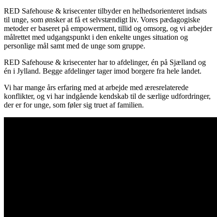
RED Safehouse & krisecenter tilbyder en helhedsorienteret indsats
til unge, som ønsker at få et selvstændigt liv. Vores pædagogiske
metoder er baseret på empowerment, tillid og omsorg, og vi arbejder
målrettet med udgangspunkt i den enkelte unges situation og
personlige mål samt med de unge som gruppe.
RED Safehouse & krisecenter har to afdelinger, én på Sjælland og
én i Jylland. Begge afdelinger tager imod borgere fra hele landet.
Vi har mange års erfaring med at arbejde med æresrelaterede
konflikter, og vi har indgående kendskab til de særlige udfordringer,
der er for unge, som føler sig truet af familien.