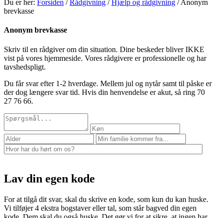
Du er her:
Forsiden
/
Rådgivning
/
Hjælp og rådgivning
/ Anonym
brevkasse
Anonym brevkasse
Skriv til en rådgiver om din situation. Dine beskeder bliver IKKE
vist på vores hjemmeside. Vores rådgivere er professionelle og har
tavshedspligt.
Du får svar efter 1-2 hverdage. Mellem jul og nytår samt til påske er
der dog længere svar tid. Hvis din henvendelse er akut, så ring 70
27 76 66.
Lav din egen kode
For at tilgå dit svar, skal du skrive en kode, som kun du kan huske.
Vi tilføjer 4 ekstra bogstaver eller tal, som står bagved din egen
kode. Dem skal du også huske. Det gør vi for at sikre, at ingen har